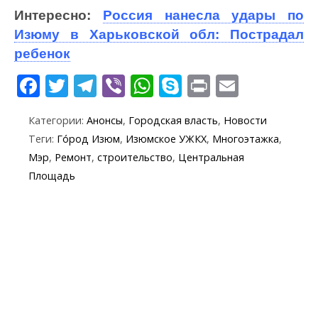
Интересно:
Россия нанесла удары по
Изюму в Харьковской обл: Пострадал
ребенок
F
T
T
Vi
W
S
Pr
E
ac
w
el
b
h
k
in
m
Категории:
Анонсы
,
Городская власть
,
Новости
e
itt
e
er
at
y
t
ai
Теги:
Го́род Изюм
,
Изюмское УЖКХ
,
Многоэтажка
,
b
er
gr
s
p
l
Мэр
,
Ремонт
,
строительство
,
Центральная
o
a
A
e
Площадь
o
m
p
k
p