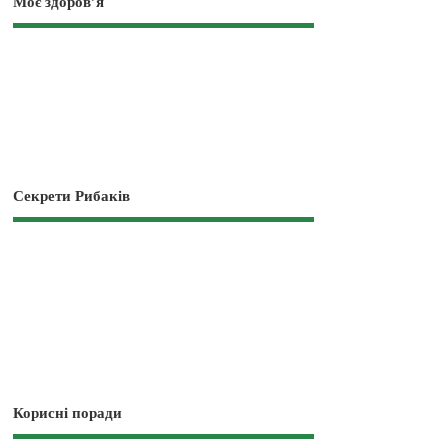
Моє здоров’я
Секрети Рибаків
Корисні поради