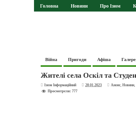
Головна
Новини
Про Ізюм
К
Війна
Пригоди
Афіша
Галере
Жителі села Оскіл та Студе
Ізюм Інформаційний
28.01.2023
Анонс
,
Новини
Просмотрели: 777