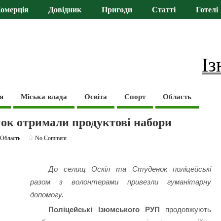
омерція
Довідник
Пригоди
Статті
Готелі
Із
я
Міська влада
Освіта
Спорт
Область
нок отримали продуктові набори
,
Область
No Comment
До селищ Оскіл та Студенок поліцейські
разом з волонтерами привезли гуманітарну
допомогу.
Поліцейські Ізюмського РУП
продовжують