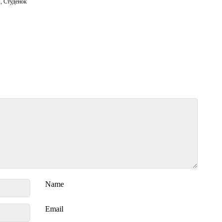
я
,
Студенок
Name
Email