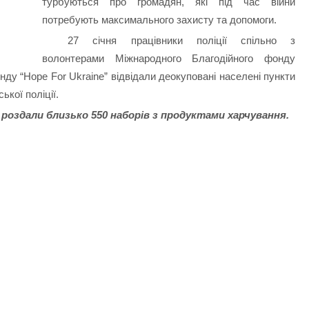
турбуються про громадян, які під час війни
потребують максимального захисту та допомоги.
27 січня працівники поліції спільно з
волонтерами Міжнародного Благодійного фонду
нду “Hope For Ukraine” відвідали деокуповані населені пункти
ької поліції.
оздали близько 550 наборів з продуктами харчування.