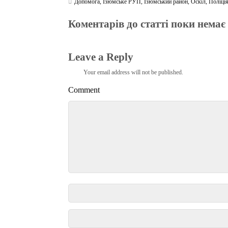
Допомога
,
Ізюмське РУП
,
Ізюмський район
,
Оскіл
,
Поліці
Коментарів до статті поки немає
Leave a Reply
Your email address will not be published.
Comment