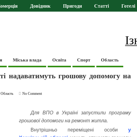
омерція
Довідник
Пригоди
Статті
Готелі
Із
я
Міська влада
Освіта
Спорт
Область
ті надаватимуть грошову допомогу на
,
Область
No Comment
Для ВПО в Україні запустили програму
грошової допомоги на ремонт житла.
Внутрішньо переміщені особи
у