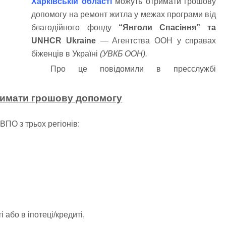
Харківській області
можуть отримати грошову
допомогу на ремонт житла у межах програми від
благодійного фонду
“Янголи Спасіння” та
UNHCR Ukraine
— Aгентства ООН у справах
біженців в Україні
(УВКБ ООН).
Про це повідомили в пресслужбі
римати грошову допомогу
ПО з трьох регіонів:
або в іпотеці/кредиті,