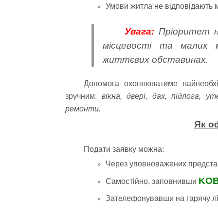
Умови житла не відповідають 
Увага:
Пріоритет на
місцевості та малих 
життєвих обставинах.
Допомога охоплюватиме найнеобхі
зручним:
вікна, двері, дах, підлога, у
ремонти.
Як о
Подати заявку можна:
Через уповноважених представ
KOB
Самостійно, заповнивши
Зателефонувавши на гарячу л