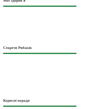
Моє здоров’я
Секрети Рибаків
Корисні поради