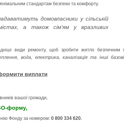
мінімальним стандартам безпеки та комфорту.
даватимуть домовласники у сільській
містах, а також сім’ям у вразливих
дніші види ремонту, щоб зробити житло безпечним і
теплення, вода, електрика, каналізація та інші базові
формити виплати
ників вашої громади,
O-форму,
інію Фонду за номером:
0 800 334 620.