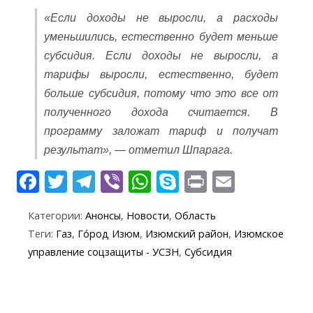
«Если доходы не выросли, а расходы
уменьшились, естественно будет меньше
субсидия. Если доходы не выросли, а
тарифы выросли, естественно, будет
больше субсидия, потому что это все от
полученного дохода считается. В
программу заложат тариф и получат
результат», — отметил Шпарага.
F
T
T
Vi
W
S
Pr
E
ac
w
el
b
h
k
in
m
Категории:
Анонсы
,
Новости
,
Область
e
itt
e
er
at
y
t
ai
Теги:
Газ
,
Го́род Изюм
,
Изюмский район
,
Изюмское
b
er
gr
s
p
l
управление соцзащиты - УСЗН
,
Субсидия
o
a
A
e
o
m
p