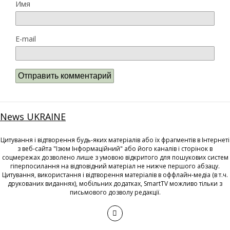
Имя
E-mail
News UKRAINE
Цитування і відтворення будь-яких матеріалів або їх фрагментів в Інтернеті
з веб-сайта "Ізюм Інформаційний" або його каналів і сторінок в
соцмережах дозволено лише з умовою відкритого для пошукових систем
гіперпосилання на відповідний матеріал не нижче першого абзацу.
Цитування, використання і відтворення матеріалів в оффлайн-медіа (в т.ч.
друкованих виданнях), мобільних додатках, SmartTV можливо тільки з
письмового дозволу редакції.