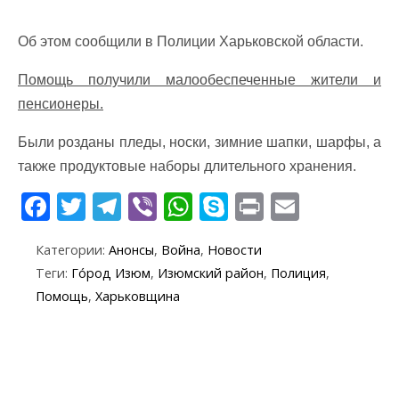
Об этом сообщили в Полиции Харьковской области.
Помощь получили малообеспеченные жители и
пенсионеры.
Были розданы пледы, носки, зимние шапки, шарфы, а
также продуктовые наборы длительного хранения.
F
T
T
Vi
W
S
Pr
E
ac
w
el
b
h
k
in
m
Категории:
Анонсы
,
Война
,
Новости
e
itt
e
er
at
y
t
ai
Теги:
Го́род Изюм
,
Изюмский район
,
Полиция
,
b
er
gr
s
p
l
Помощь
,
Харьковщина
o
a
A
e
o
m
p
k
p