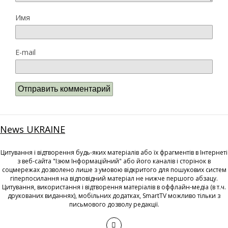
Имя
E-mail
News UKRAINE
Цитування і відтворення будь-яких матеріалів або їх фрагментів в Інтернеті
з веб-сайта "Ізюм Інформаційний" або його каналів і сторінок в
соцмережах дозволено лише з умовою відкритого для пошукових систем
гіперпосилання на відповідний матеріал не нижче першого абзацу.
Цитування, використання і відтворення матеріалів в оффлайн-медіа (в т.ч.
друкованих виданнях), мобільних додатках, SmartTV можливо тільки з
письмового дозволу редакції.