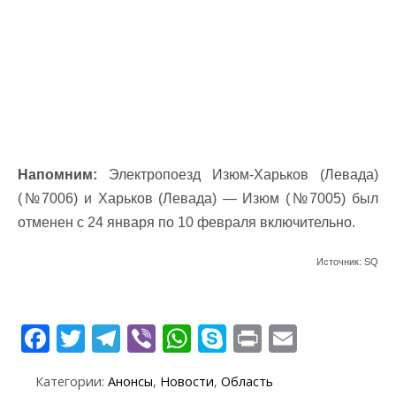
Напомним:
Электропоезд Изюм-Харьков (Левада)
(№7006) и Харьков (Левада) — Изюм (№7005) был
отменен с 24 января по 10 февраля включительно.
Источник: SQ
F
T
T
Vi
W
S
Pr
E
ac
w
el
b
h
k
in
m
Категории:
Анонсы
,
Новости
,
Область
e
itt
e
er
at
y
t
ai