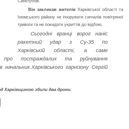
Синєгубов.
Він закликав жителів
Харківської області та
Ізюмського району не ігнорувати сигналів повітряної
тривоги та не покидати укриттів до відбою.
Сьогодні вранці ворог наніс
ракетний удар з Су-35 по
Харківській області, а саме
я про постраждалих та руйнування
 начальник.Харківського гарнізону Сергій
над Харківщиною збили два дрони.
E
m
ail