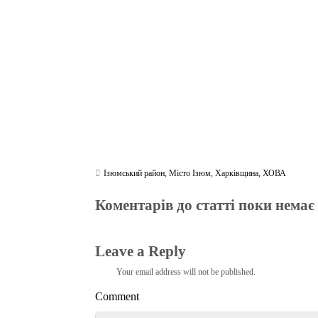
ok
r
a
A
m
pp
Ізюмський район
,
Місто Ізюм
,
Харківщина
,
ХОВА
Коментарів до статті поки немає
Leave a Reply
Your email address will not be published.
Comment