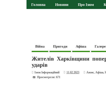
Головна
Новини
Про Ізюм
К
Війна
Пригоди
Афіша
Галере
Жителів Харківщини попер
ударів
Ізюм Інформаційний
11.02.2023
Анонс
,
Афіша
,
Просмотрели: 671