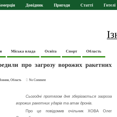
омерція
Довідник
Пригоди
Статті
Готелі
Із
я
Міська влада
Освіта
Спорт
Область
едили про загрозу ворожих ракетних
Новини
,
Область
No Comment
Сьогодні протягом дня зберігається загроза
ворожих ракетних ударів та атак дронів.
Про це повідомив очільник ХОВА Олег