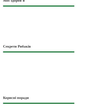
Моє здоров’я
Секрети Рибаків
Корисні поради