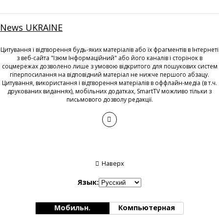
News UKRAINE
Цитування і відтворення будь-яких матеріалів або їх фрагментів в Інтернеті
з веб-сайта "Ізюм Інформаційний" або його каналів і сторінок в
соцмережах дозволено лише з умовою відкритого для пошукових систем
гіперпосилання на відповідний матеріал не нижче першого абзацу.
Цитування, використання і відтворення матеріалів в оффлайн-медіа (в т.ч.
друкованих виданнях), мобільних додатках, SmartTV можливо тільки з
письмового дозволу редакції.
Наверх
Язык:
Мобильн.
Компьютерная