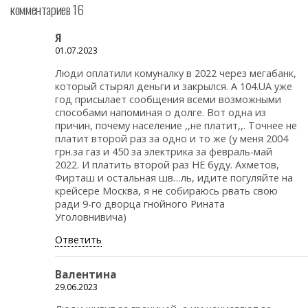
комментариев 16
Я
01.07.2023
Люди оплатили комуналку в 2022 через мегабанк,
который стырял деньги и закрылся. А 104.UA уже
год присылает сообщения всеми возможными
способами напоминая о долге. Вот одна из
причин, почему население ,,не платит,,. Точнее не
платит второй раз за одно и то же (у меня 2004
грн.за газ и 450 за электрика за февраль-май
2022. И платить второй раз НЕ буду. Ахметов,
Фирташ и остальная шв…ль, идите погуляйте на
крейсере Москва, я не собираюсь рвать свою
ради 9-го дворца гнойного Рината
Уголовнивича)
Ответить
Валентина
29.06.2023