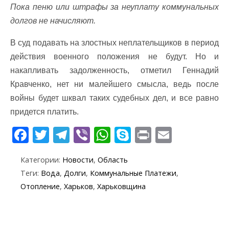
Пока пеню или штрафы за неуплату коммунальных
долгов не начисляют.
В суд подавать на злостных неплательщиков в период
действия военного положения не будут. Но и
накапливать задолженность, отметил Геннадий
Кравченко, нет ни малейшего смысла, ведь после
войны будет шквал таких судебных дел, и все равно
придется платить.
F
T
T
Vi
W
S
Pr
E
ac
w
el
b
h
k
in
m
Категории:
Новости
,
Область
e
itt
e
er
at
y
t
ai
Теги:
Вода
,
Долги
,
Коммунальные Платежи
,
b
er
gr
s
p
l
Отопление
,
Харьков
,
Харьковщина
o
a
A
e
o
m
p