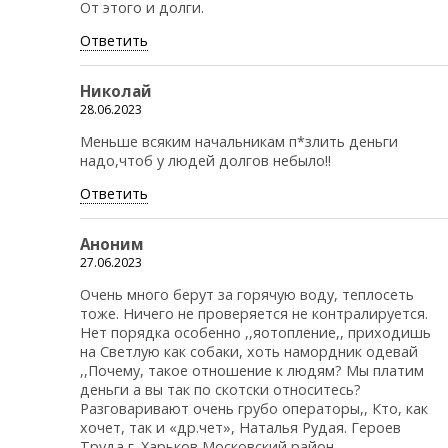
От этого и долги.
Ответить
Николай
28.06.2023
Меньше всяким начальникам п*злить деньги
надо,чтоб у людей долгов небыло!!
Ответить
Аноним
27.06.2023
Очень много берут за горячую воду, теплосеть
тоже. Ничего не проверяется не контралируется.
Нет порядка особенно ,,яотопление,, приходишь
на Светлую как собаки, хоть намордник одевай
,,Почему, такое отношение к людям? Мы платим
деньги а вы так по скотски относитесь?
Разговаривают очень грубо операторы,, Кто, как
хочет, так и «др.чет», Наталья Рудая. Героев
Труда г. Харьков Московский район