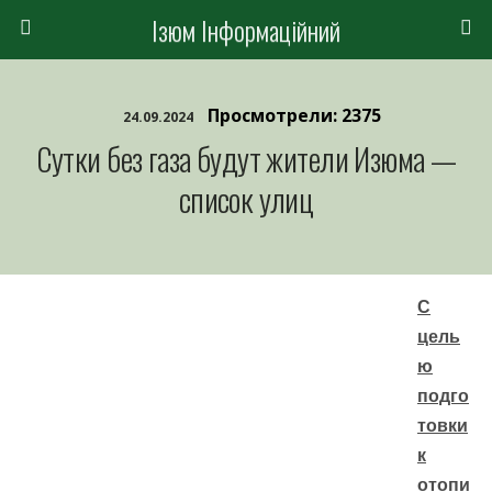
Ізюм Інформаційний
Просмотрели: 2375
24.09.2024
Сутки без газа будут жители Изюма —
список улиц
С
цель
ю
подго
товки
к
отопи