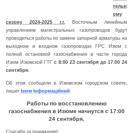
тельн
ому
сезону 2024-2025 г.г.
Восточным линейным
управлением магистральных газопроводов будут
проводиться работы по замене запорной арматуры на
выходном и входном газопроводах ГРС Изюм с
полной остановкой газоснабжения в части города
Изюм Изюмской ГТГ
с 8:00 23 сентября до 17:00 24
сентября.
Об этом сообщили в Изюмском городском совете,
пишет
Ізюм Інформаційний
.
Работы по восстановлению
газоснабжения в Изюме начнутся с 17:00
24 сентября.
Спасибо за понимание!