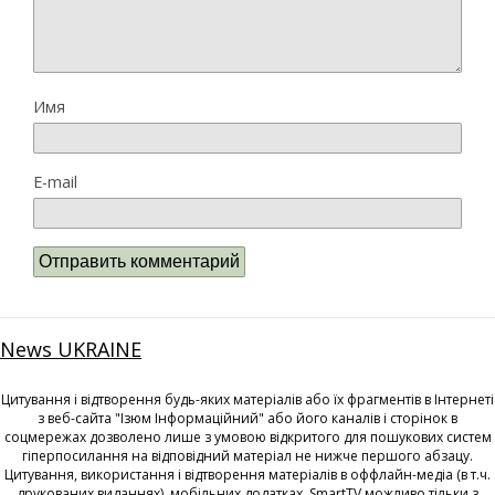
Имя
E-mail
News UKRAINE
Цитування і відтворення будь-яких матеріалів або їх фрагментів в Інтернеті
з веб-сайта "Ізюм Інформаційний" або його каналів і сторінок в
соцмережах дозволено лише з умовою відкритого для пошукових систем
гіперпосилання на відповідний матеріал не нижче першого абзацу.
Цитування, використання і відтворення матеріалів в оффлайн-медіа (в т.ч.
друкованих виданнях), мобільних додатках, SmartTV можливо тільки з