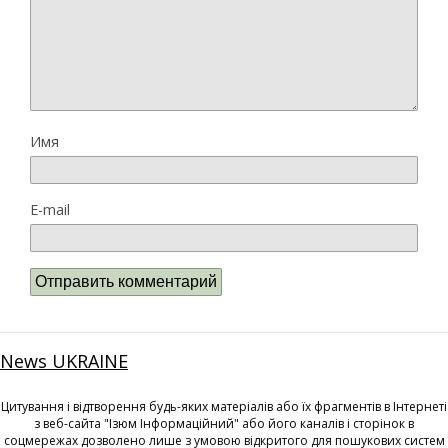
Имя
E-mail
News UKRAINE
Цитування і відтворення будь-яких матеріалів або їх фрагментів в Інтернеті
з веб-сайта "Ізюм Інформаційний" або його каналів і сторінок в
соцмережах дозволено лише з умовою відкритого для пошукових систем