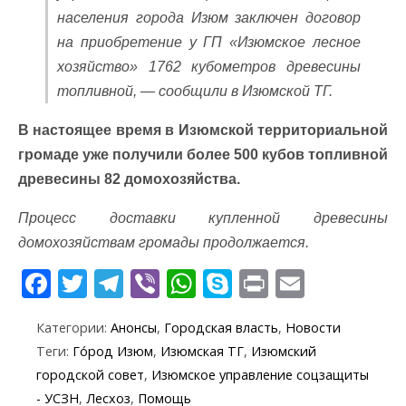
населения города Изюм заключен договор
на приобретение у ГП «Изюмское лесное
хозяйство» 1762 кубометров древесины
топливной, — сообщили в Изюмской ТГ.
В настоящее время в Изюмской территориальной
громаде уже получили более 500 кубов топливной
древесины 82 домохозяйства.
Процесс доставки купленной древесины
домохозяйствам громады продолжается.
F
T
T
Vi
W
S
Pr
E
ac
w
el
b
h
k
in
m
Категории:
Анонсы
,
Городская власть
,
Новости
e
itt
e
er
at
y
t
ai
Теги:
Го́род Изюм
,
Изюмская ТГ
,
Изюмский
b
er
gr
s
p
l
городской совет
,
Изюмское управление соцзащиты
o
a
A
e
- УСЗН
,
Лесхоз
,
Помощь