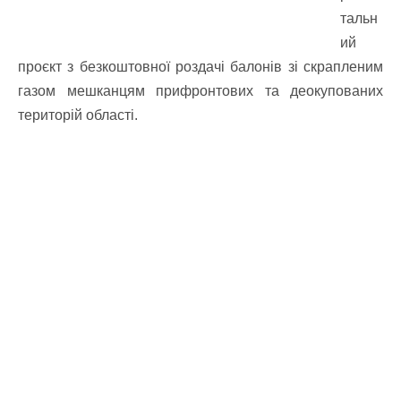
тальн
ий
проєкт з безкоштовної роздачі балонів зі скрапленим
газом мешканцям прифронтових та деокупованих
територій області.