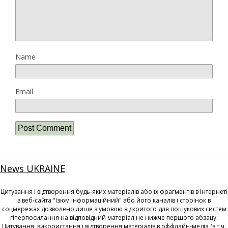
Name
Email
News UKRAINE
Цитування і відтворення будь-яких матеріалів або їх фрагментів в Інтернеті
з веб-сайта "Ізюм Інформаційний" або його каналів і сторінок в
соцмережах дозволено лише з умовою відкритого для пошукових систем
гіперпосилання на відповідний матеріал не нижче першого абзацу.
Цитування, використання і відтворення матеріалів в оффлайн-медіа (в т.ч.