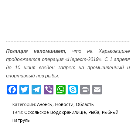
Полиция напоминает,
что на Харьковщине
продолжается операция «Нерест-2019». С 1 апреля
до 10 июня введен запрет на промышленный и
спортивный лов рыбы.
F
T
T
Vi
W
S
Pr
E
ac
w
el
b
h
k
in
m
Категории:
Анонсы
,
Новости
,
Область
e
itt
e
er
at
y
t
ai
Теги:
Оскольское Водохранилище
,
Рыба
,
Рыбный
b
er
gr
s
p
l
Патруль
o
a
A
e