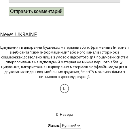
News UKRAINE
Цитування і відтворення будь-яких матеріалів або їх фрагментів в Інтернеті
з веб-сайта "Ізюм Інформаційний" або його каналів і сторінок в
соцмережах дозволено лише з умовою відкритого для пошукових систем
гіперпосилання на відповідний матеріал не нижче першого абзацу.
Цитування, використання і відтворення матеріалів в оффлайн-медіа (в т.ч.
друкованих виданнях), мобільних додатках, SmartTV можливо тільки з
письмового дозволу редакції.
Наверх
Язык: