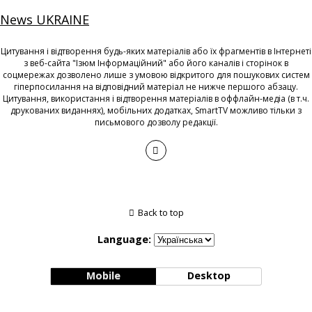
News UKRAINE
Цитування і відтворення будь-яких матеріалів або їх фрагментів в Інтернеті
з веб-сайта "Ізюм Інформаційний" або його каналів і сторінок в
соцмережах дозволено лише з умовою відкритого для пошукових систем
гіперпосилання на відповідний матеріал не нижче першого абзацу.
Цитування, використання і відтворення матеріалів в оффлайн-медіа (в т.ч.
друкованих виданнях), мобільних додатках, SmartTV можливо тільки з
письмового дозволу редакції.
Back to top
Language:
Mobile
Desktop