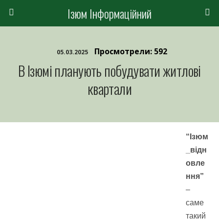
Ізюм Інформаційний
Просмотрели: 592
05.03.2025
В Ізюмі планують побудувати житлові
квартали
“Ізюм
_відн
овле
ння”
–
саме
такий