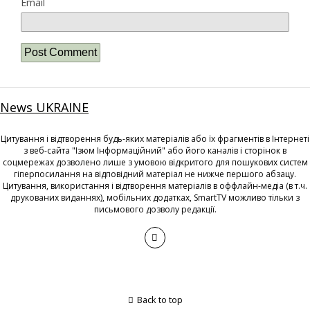
Email
News UKRAINE
Цитування і відтворення будь-яких матеріалів або їх фрагментів в Інтернеті
з веб-сайта "Ізюм Інформаційний" або його каналів і сторінок в
соцмережах дозволено лише з умовою відкритого для пошукових систем
гіперпосилання на відповідний матеріал не нижче першого абзацу.
Цитування, використання і відтворення матеріалів в оффлайн-медіа (в т.ч.
друкованих виданнях), мобільних додатках, SmartTV можливо тільки з
письмового дозволу редакції.
Back to top