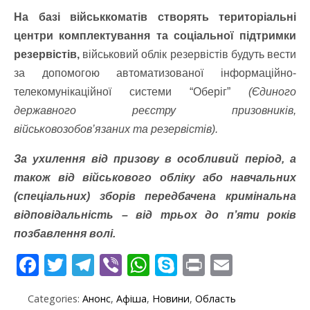
На базі військкоматів створять територіальні
центри комплектування та соціальної підтримки
резервістів,
військовий облік резервістів будуть вести
за допомогою автоматизованої інформаційно-
телекомунікаційної системи “Оберіг”
(Єдиного
державного реєстру призовників,
військовозобов’язаних та резервістів).
За ухилення від призову в особливий період, а
також від військового обліку або навчальних
(спеціальних) зборів передбачена кримінальна
відповідальність – від трьох до п’яти років
позбавлення волі.
F
T
T
Vi
W
S
Pr
E
ac
w
el
b
h
k
in
m
Categories:
Анонс
,
Афіша
,
Новини
,
Область
e
itt
e
er
at
y
t
ai