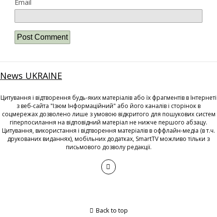
Email
News UKRAINE
Цитування і відтворення будь-яких матеріалів або їх фрагментів в Інтернеті
з веб-сайта "Ізюм Інформаційний" або його каналів і сторінок в
соцмережах дозволено лише з умовою відкритого для пошукових систем
гіперпосилання на відповідний матеріал не нижче першого абзацу.
Цитування, використання і відтворення матеріалів в оффлайн-медіа (в т.ч.
друкованих виданнях), мобільних додатках, SmartTV можливо тільки з
письмового дозволу редакції.
Back to top