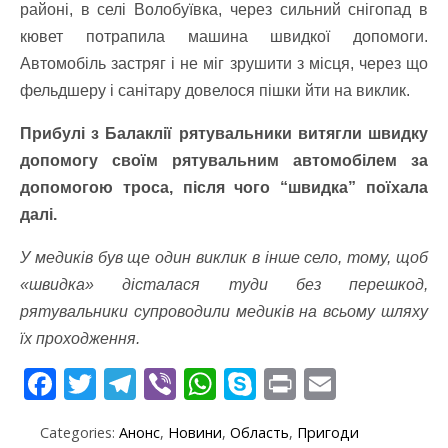
районі, в селі Волобуївка, через сильний снігопад в
кювет потрапила машина швидкої допомоги.
Автомобіль застряг і не міг зрушити з місця, через що
фельдшеру і санітару довелося пішки йти на виклик.
Прибулі з Балаклії рятувальники витягли швидку
допомогу своїм рятувальним автомобілем за
допомогою троса, після чого “швидка” поїхала
далі.
У медиків був ще один виклик в інше село, тому, щоб
«швидка» дісталася туди без перешкод,
рятувальники супроводили медиків на всьому шляху
їх проходження.
F
T
T
Vi
W
S
Pr
E
ac
w
el
b
h
k
in
m
Categories:
Анонс
,
Новини
,
Область
,
Пригоди
e
itt
e
er
at
y
t
ai