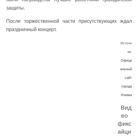
защиты.
После торжественной части присутствующих ждал
праздничный концерт.
Источн
ик:
Офици
альный
сайт
города
Изюма
Вид
ео
фикс
айци