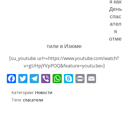
я как
День
спас
ател
я
отме
тили в Изюме
[su_youtube url=»https://www.youtube.com/watch?
v=gUHpjYVpPOQ&feature=youtu.be»]
F
T
T
Vi
W
S
Pr
E
ac
w
el
b
h
k
in
m
Категории:
Новости
e
itt
e
er
at
y
t
ai
Теги:
спасатели
b
er
gr
s
p
l
o
a
A
e
o
m
p