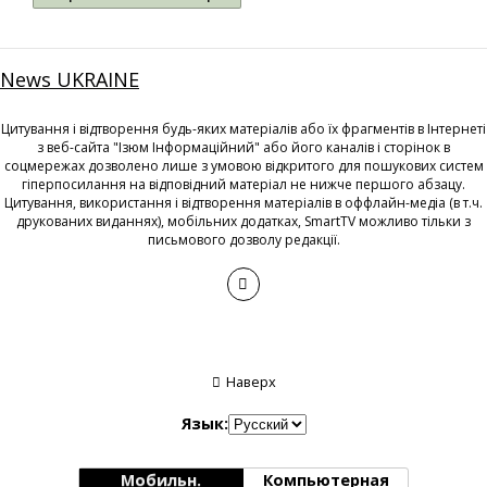
News UKRAINE
Цитування і відтворення будь-яких матеріалів або їх фрагментів в Інтернеті
з веб-сайта "Ізюм Інформаційний" або його каналів і сторінок в
соцмережах дозволено лише з умовою відкритого для пошукових систем
гіперпосилання на відповідний матеріал не нижче першого абзацу.
Цитування, використання і відтворення матеріалів в оффлайн-медіа (в т.ч.
друкованих виданнях), мобільних додатках, SmartTV можливо тільки з
письмового дозволу редакції.
Наверх
Язык:
Мобильн.
Компьютерная