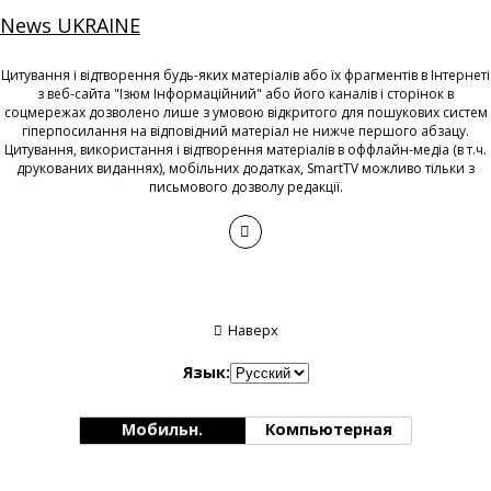
News UKRAINE
Цитування і відтворення будь-яких матеріалів або їх фрагментів в Інтернеті
з веб-сайта "Ізюм Інформаційний" або його каналів і сторінок в
соцмережах дозволено лише з умовою відкритого для пошукових систем
гіперпосилання на відповідний матеріал не нижче першого абзацу.
Цитування, використання і відтворення матеріалів в оффлайн-медіа (в т.ч.
друкованих виданнях), мобільних додатках, SmartTV можливо тільки з
письмового дозволу редакції.
Наверх
Язык:
Мобильн.
Компьютерная