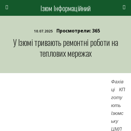
Ізюм Інформаційний
Просмотрели: 365
10.07.2025
У Ізюмі тривають ремонтні роботи на
теплових мережах
Фахів
ці КП
готу
ють
Ізюмс
ьку
ЦМЛ