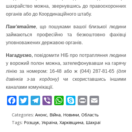
шахрайство можна, звернувшись до правоохоронних
органів або до Координаційного штабу.
Пам’ятайте
, що пошуками вашої близької людини
займаються професійно та безкоштовно фахівці
уповноважених державою органів.
Нагадуємо,
повідомити НІБ про потрапляння людини
у ворожий полон можна, зателефонувавши на гарячу
лінію за номером: 16-48 або ж (044) 287-81-65
(для
дзвінків з-за кордону)
чи скориставшись іншими
каналами комунікації.
F
T
T
Vi
W
S
Pr
E
ac
w
el
b
h
k
in
m
Categories:
Анонс
,
Війна
,
Новини
,
Область
e
itt
e
er
at
y
t
ai
Tags:
Розшук
,
Україна
,
Харківщина
,
Шахраї
b
er
gr
s
p
l