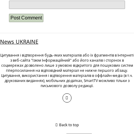
News UKRAINE
Цитування і відтворення будь-яких матеріалів або їх фрагментів в Інтернеті
з веб-сайта "Ізюм Інформаційний" або його каналів і сторінок в
соцмережах дозволено лише з умовою відкритого для пошукових систем
гіперпосилання на відповідний матеріал не нижче першого абзацу.
Цитування, використання і відтворення матеріалів в оффлайн-медіа (в т.ч.
друкованих виданнях), мобільних додатках, SmartTV можливо тільки з
письмового дозволу редакції.
Back to top