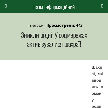
Ізюм Інформаційний
Просмотрели: 443
11.06.2024
Зникли рідні: У соцмережах
активізувалися шахраї!
Шахр
аї, які
ввод
ять в
оман
у
роди