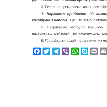
3. Ретельно промиваємо кожен лист баз
4.
Нарізаємо приблизно 1/3 лим
каструлю з напоєм.
З решти лимона вичавит
5. Накриваємо каструлю кришкою, 
настоюється цей напій, тим насиченішим і кр
6.
Проціджуємо напій через сито та м
Fa
T
Te
Vi
W
S
Pr
ce
wi
le
be
ha
ky
in
bo
tte
gr
r
ts
pe
t
ok
r
a
A
m
pp