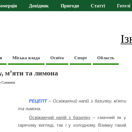
омерція
Довідник
Пригоди
Статті
Готелі
Із
я
Міська влада
Освіта
Спорт
Область
, м’яти та лимона
o Comment
РЕЦЕПТ
– Освіжаючий напій з базиліку, м’яти
та лимона.
Освіжаючий напій з базиліку
–
смачний як у
гарячому вигляді, так і у холодному. Взимку такий