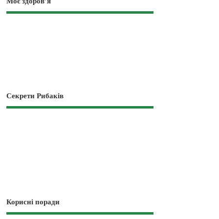
Моє здоров’я
Секрети Рибаків
Корисні поради