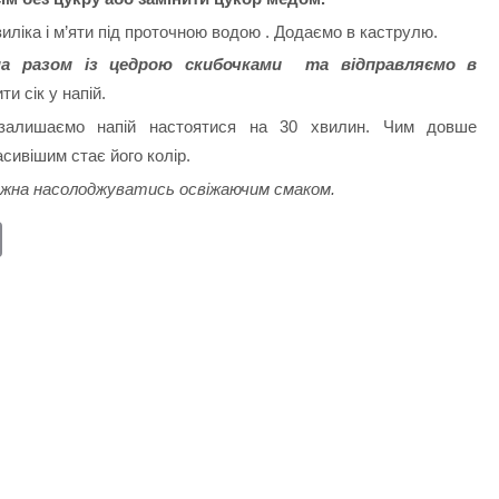
иліка і м’яти під проточною водою . Додаємо в каструлю.
она разом із цедрою скибочками та відправляємо в
и сік у напій.
залишаємо напій настоятися на 30 хвилин. Чим довше
асивішим стає його колір.
ожна насолоджуватись освіжаючим смаком.
E
m
ail