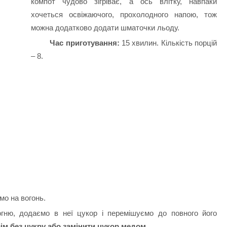
компот чудово зігріває, а ось влітку, навпаки
хочеться освіжаючого, прохолодного напою, тож
можна додатково додати шматочки льоду.
Час приготування:
15 хвилин. Кількість порцій
– 8.
мо на вогонь.
огню, додаємо в неї цукор і перемішуємо до повного його
ім без цукру або замінити цукор медом.