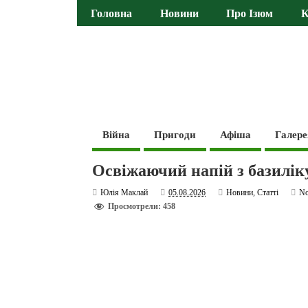
Головна
Новини
Про Ізюм
К
Війна
Пригоди
Афіша
Галере
Освіжаючий напій з базиліку
Юлія Маклай
05.08.2026
Новини
,
Статті
N
Просмотрели: 458