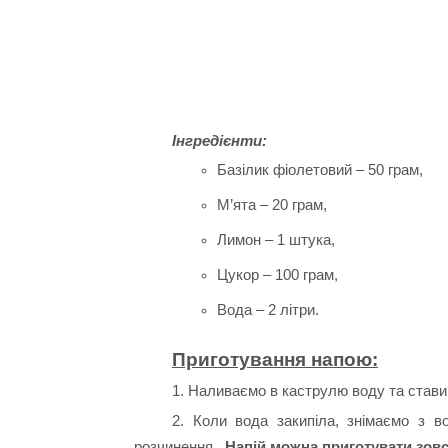
Інгредієнти:
Базілик фіолетовий –
50 грам,
М’ята –
20 грам,
Лимон –
1 штука,
Цукор –
100 грам,
Вода –
2 літри.
Приготування напою:
1. Наливаємо в каструлю воду та стави
2. Коли вода закипіла, знімаємо з в
розчинення.
Напій можна приготувати зовс