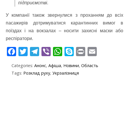
підприємстві.
У компанії також звернулися з проханням до всіх
пасажирів дотримуватися карантинних вимог в
поїздах і на вокзалах – носити захисні маски або
респіратори.
F
T
T
Vi
W
S
Pr
E
ac
w
el
b
h
k
in
m
Categories:
Анонс
,
Афіша
,
Новини
,
Область
e
itt
e
er
at
y
t
ai
Tags:
Розклад руху
,
Укрзалізниця
b
er
gr
s
p
l
o
a
A
e
o
m
p
k
p