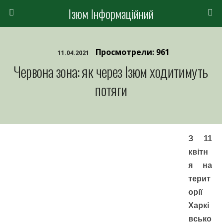
Ізюм Інформаційний
Просмотрели: 961
11.04.2021
Червона зона: як через Ізюм ходитимуть
потяги
З 11
квітн
я на
терит
орії
Харкі
всько