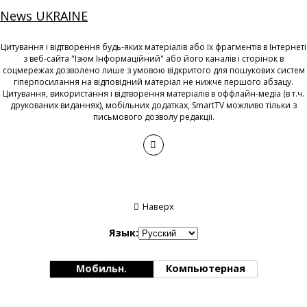
News UKRAINE
Цитування і відтворення будь-яких матеріалів або їх фрагментів в Інтернеті
з веб-сайта "Ізюм Інформаційний" або його каналів і сторінок в
соцмережах дозволено лише з умовою відкритого для пошукових систем
гіперпосилання на відповідний матеріал не нижче першого абзацу.
Цитування, використання і відтворення матеріалів в оффлайн-медіа (в т.ч.
друкованих виданнях), мобільних додатках, SmartTV можливо тільки з
письмового дозволу редакції.
Наверх
Язык:
Мобильн.
Компьютерная