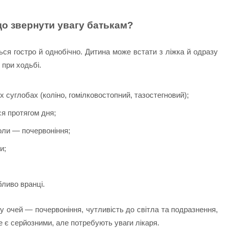
о звернути увагу батькам?
ся гостро й однобічно. Дитина може встати з ліжка й одразу
 при ходьбі.
х суглобах (коліно, гомілковостопний, тазостегновий);
ся протягом дня;
коли — почервоніння;
и;
бливо вранці.
у очей — почервоніння, чутливість до світла та подразнення,
е є серйозними, але потребують уваги лікаря.