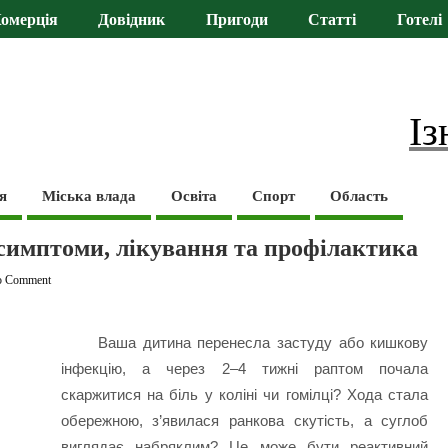
омерція
Довідник
Пригоди
Статті
Готелі
Із
я
Міська влада
Освіта
Спорт
Область
 симптоми, лікування та профілактика
o Comment
Ваша дитина перенесла застуду або кишкову
інфекцію, а через 2–4 тижні раптом почала
скаржитися на біль у коліні чи гомілці? Хода стала
обережною, з’явилася ранкова скутість, а суглоб
виглядає набряклим? Це може бути реактивний