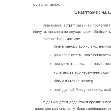
більш активною.
Симптоми: на щ
Реактивний артрит зазвичай проявляєть
відчути, що «нога не слухається» або болить
Найчастіші симптоми:
біль в одному або кількох велики
ранкова скутість, яка зменшуєть
припухлість, локальне тепло, ін
кульгавість або небажання ходит
біль у п’ятах (ентезит);
періодичний біль у попереку, осо
У деяких дітей додаються прояви з бок
типові для кон’юнктивіту. Вони здебільшого н