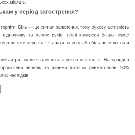
кох місяців.
ькам у період загострення?
ерпіти. Біль — це сигнал запалення, тому рухову активність
я відпочинку та легких рухів, теплі компреси (якщо немає
тина раптом перестає ставати на ногу або біль посилюється
ий артрит може «залишити слід» на все життя. Насправді в
роякісний перебіг. За даними дитячих ревматологів, 90%
лих наслідків.
E
m
ail