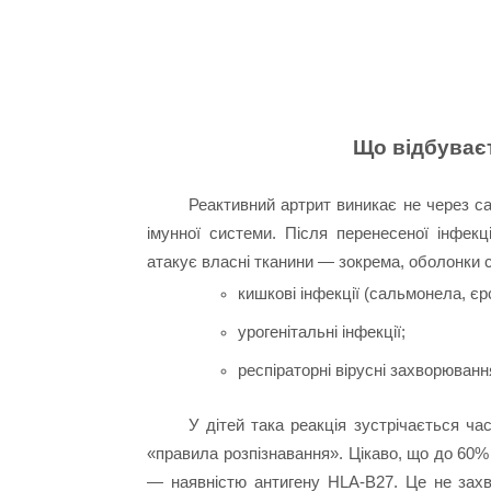
Що відбуваєт
Реактивний артрит виникає не через са
імунної системи. Після перенесеної інфекц
атакує власні тканини — зокрема, оболонки 
кишкові інфекції (сальмонела, єр
урогенітальні інфекції;
респіраторні вірусні захворюванн
У дітей така реакція зустрічається ч
«правила розпізнавання». Цікаво, що до 60% 
— наявністю антигену HLA-B27. Це не захво