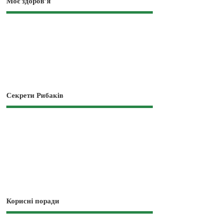
Моє здоров’я
Секрети Рибаків
Корисні поради