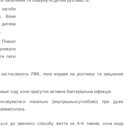
и запалення та повернути дитині рухливість.
 засоби
я. Вони
 дитина
.
Повної
 уникати
ти легкі
я застосовують ЛФК, легкі вправи на розтяжку та зміцнення
ише тоді, коли присутня активна бактеріальна інфекція.
тосовуватися локально (внутрішньосуглобово) при дуже
ревматолога.
ься до звичного способу життя за 4–6 тижнів, хоча іноді