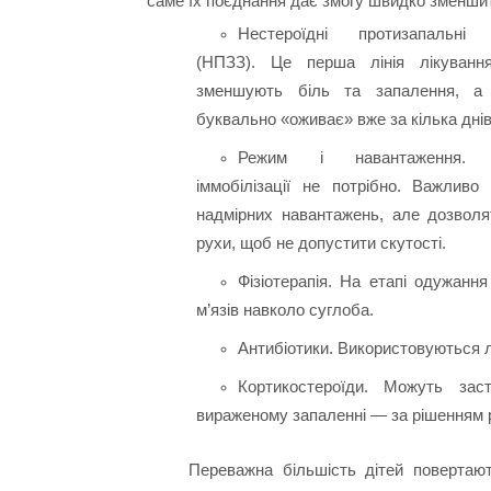
саме їх поєднання дає змогу швидко зменшит
Нестероїдні протизапальні
(НПЗЗ). Це перша лінія лікуванн
зменшують біль та запалення, а
буквально «оживає» вже за кілька днів
Режим і навантаження. 
іммобілізації не потрібно. Важливо
надмірних навантажень, але дозволя
рухи, щоб не допустити скутості.
Фізіотерапія. На етапі одужанн
м’язів навколо суглоба.
Антибіотики. Використовуються л
Кортикостероїди. Можуть зас
вираженому запаленні — за рішенням 
Переважна більшість дітей повертают