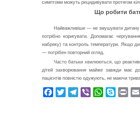
симптоми можуть рецидивувати протягом кіль
Що робити бат
Найважливіше — не змушувати дитину т
потрібно коригувати. Допомагає чергуванн
набряку) та контроль температури. Якщо ди
— потрібен повторний огляд.
Часто батьки хвилюються, що реактивн
дітей захворювання майже завжди має доб
пацієнтів повністю одужують, не маючи трива
Fa
T
Te
Vi
W
S
Pr
ce
wi
le
be
ha
ky
in
bo
tte
gr
r
ts
pe
t
ok
r
a
A
m
pp