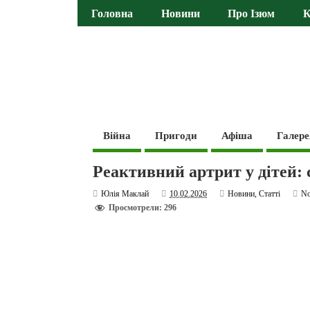
Головна
Новини
Про Ізюм
К
Війна
Пригоди
Афіша
Галере
Реактивний артрит у дітей:
Юлія Маклай
10.02.2026
Новини
,
Статті
N
Просмотрели: 296