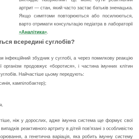
артрит — стан, який часто застає батьків зненацька.
Якщо симптоми повторюються або посилюються,
варто отримати консультацію педіатра в лабораторії
«Аналітика»
.
ься всередині суглобів?
м інфекційний збудник у суглобі, а через помилкову реакцію
ії організм продовжує «боротися», і частина імунних клітин
суглобів. Найчастіше цьому передують:
синія, кампілобактер);
я.
астіше, ніж у дорослих, адже імунна система ще формує свої
випадків реактивного артриту в дітей пов’язані з особливістю
рювання, а генетична варіація, яка робить імунну систему