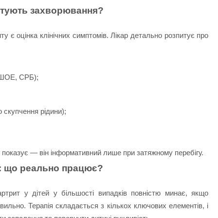
стують захворювання?
у є оцінка клінічних симптомів. Лікар детально розпитує про
 ШОЕ, СРБ);
 скупчення рідини);
не показує — він інформативний лише при затяжному перебігу.
: що реально працює?
ртрит у дітей у більшості випадків повністю минає, якщо
вильно. Терапія складається з кількох ключових елементів, і