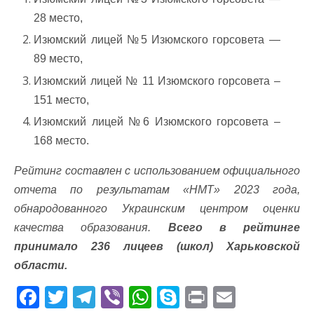
28 место,
Изюмский лицей №5 Изюмского горсовета —
89 место,
Изюмский лицей № 11 Изюмского горсовета –
151 место,
Изюмский лицей №6 Изюмского горсовета –
168 место.
Рейтинг составлен с использованием официального
отчета по результатам «НМТ» 2023 года,
обнародованного Украинским центром оценки
качества образования.
Всего в рейтинге
принимало 236 лицеев (школ) Харьковской
области.
F
T
T
Vi
W
S
Pr
E