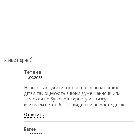
комментария 2
Тетяна
11.09.2023
Навіщо так гудити школи цеж знання наших
дітей так оцінюють а вони дуже файно вчили
теми хоч не було не інтернету и зв’язку з
вчителем не треба так видно ви не маєте діток
Ответить
Евген