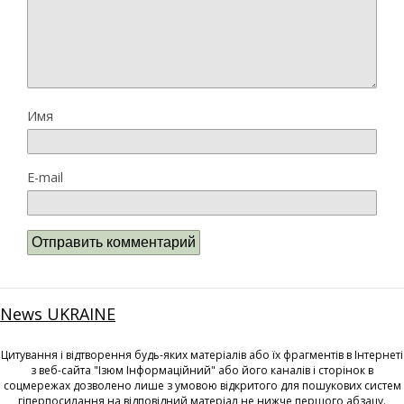
Имя
E-mail
News UKRAINE
Цитування і відтворення будь-яких матеріалів або їх фрагментів в Інтернеті
з веб-сайта "Ізюм Інформаційний" або його каналів і сторінок в
соцмережах дозволено лише з умовою відкритого для пошукових систем
гіперпосилання на відповідний матеріал не нижче першого абзацу.