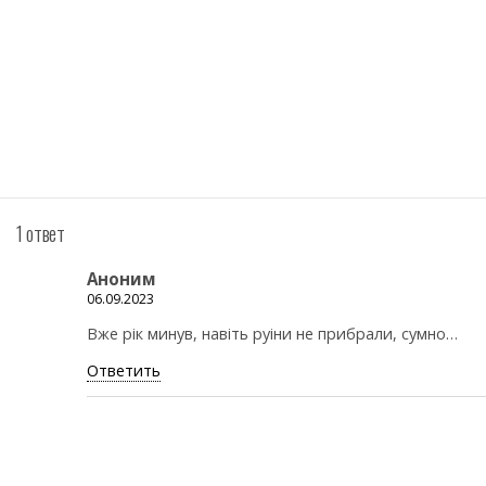
1 ответ
Аноним
06.09.2023
Вже рiк минув, навiть руiни не прибрали, сумно…
Ответить