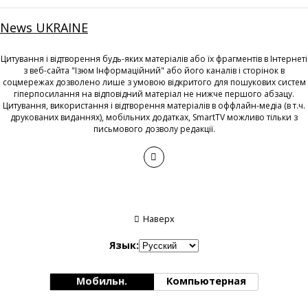
News UKRAINE
Цитування і відтворення будь-яких матеріалів або їх фрагментів в Інтернеті
з веб-сайта "Ізюм Інформаційний" або його каналів і сторінок в
соцмережах дозволено лише з умовою відкритого для пошукових систем
гіперпосилання на відповідний матеріал не нижче першого абзацу.
Цитування, використання і відтворення матеріалів в оффлайн-медіа (в т.ч.
друкованих виданнях), мобільних додатках, SmartTV можливо тільки з
письмового дозволу редакції.
Наверх
Язык:
Мобильн.
Компьютерная