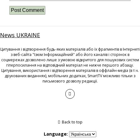
News UKRAINE
Цитування і відтворення будь-яких матеріалів або їх фрагментів в Інтернеті
з веб-сайта "Ізюм Інформаційний" або його каналів і сторінок в
соцмережах дозволено лише з умовою відкритого для пошукових систем
гіперпосилання на відповідний матеріал не нижче першого абзацу.
Цитування, використання і відтворення матеріалів в оффлайн-медіа (в т.ч.
друкованих виданнях), мобільних додатках, SmartTV можливо тільки з
письмового дозволу редакції.
Back to top
Language: