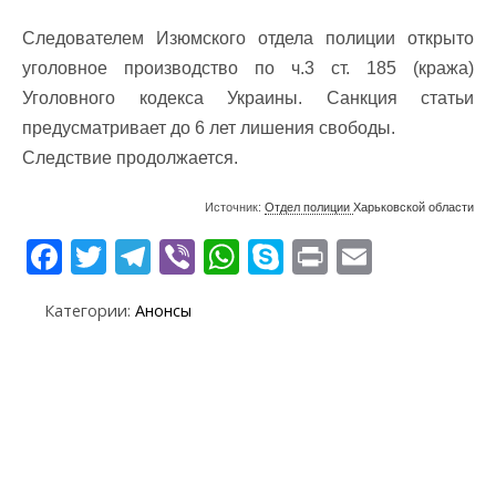
Следователем Изюмского отдела полиции открыто
уголовное производство по ч.3 ст. 185 (кража)
Уголовного кодекса Украины. Санкция статьи
предусматривает до 6 лет лишения свободы.
Следствие продолжается.
Источник:
Отдел полиции
Харьковской области
F
T
T
Vi
W
S
Pr
E
ac
w
el
b
h
k
in
m
Категории:
Анонсы
e
itt
e
er
at
y
t
ai
b
er
gr
s
p
l
o
a
A
e
o
m
p
k
p