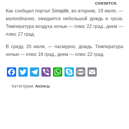
снизится.
Как сообщил портал
Sinoptik
, во вторник, 19 июля, —
малооблачно, ожидается небольшой дождь и гроза.
Температура воздуха ночью — плюс 22 град., днем —
плюс 27 град.
В среду, 20 июля, — пасмурно, дождь. Температура
ночью — плюс 16 град., днем — плюс 22 град.
F
T
T
Vi
W
S
Pr
E
ac
w
el
b
h
k
in
m
Категории:
Анонсы
e
itt
e
er
at
y
t
ai
b
er
gr
s
p
l
o
a
A
e
o
m
p
k
p