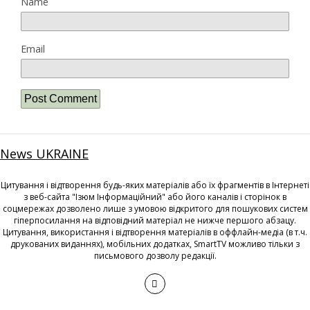
Name
Email
News UKRAINE
Цитування і відтворення будь-яких матеріалів або їх фрагментів в Інтернеті
з веб-сайта "Ізюм Інформаційний" або його каналів і сторінок в
соцмережах дозволено лише з умовою відкритого для пошукових систем
гіперпосилання на відповідний матеріал не нижче першого абзацу.
Цитування, використання і відтворення матеріалів в оффлайн-медіа (в т.ч.
друкованих виданнях), мобільних додатках, SmartTV можливо тільки з
письмового дозволу редакції.