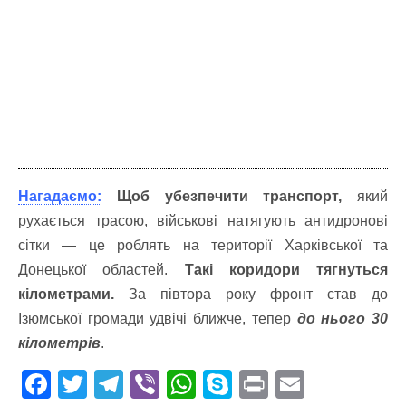
Нагадаємо:
Щоб убезпечити транспорт,
який
рухається трасою, військові натягують антидронові
сітки — це роблять на території Харківської та
Донецької областей.
Такі коридори тягнуться
кілометрами.
За півтора року фронт став до
Ізюмської громади удвічі ближче, тепер
до нього 30
кілометрів
.
F
T
T
Vi
W
S
Pr
E