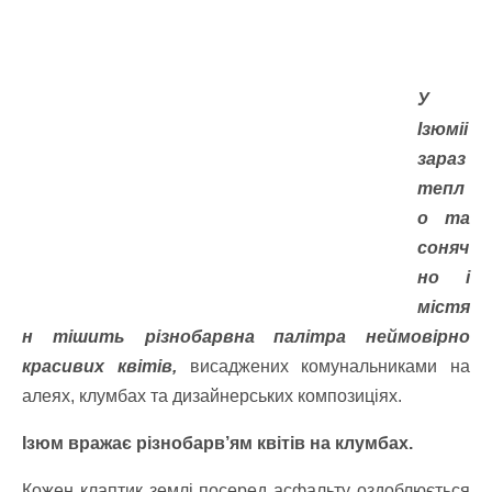
У
Ізюміі
зараз
тепл
о та
соняч
но і
містя
н тішить різнобарвна палітра неймовірно
красивих квітів,
висаджених комунальниками на
алеях, клумбах та дизайнерських композиціях.
Ізюм вражає різнобарв’ям квітів на клумбах.
Кожен клаптик землі посеред асфальту оздоблюється