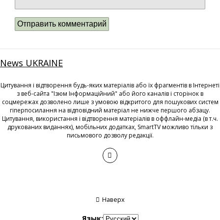
News UKRAINE
Цитування і відтворення будь-яких матеріалів або їх фрагментів в Інтернеті
з веб-сайта "Ізюм Інформаційний" або його каналів і сторінок в
соцмережах дозволено лише з умовою відкритого для пошукових систем
гіперпосилання на відповідний матеріал не нижче першого абзацу.
Цитування, використання і відтворення матеріалів в оффлайн-медіа (в т.ч.
друкованих виданнях), мобільних додатках, SmartTV можливо тільки з
письмового дозволу редакції.
Наверх
Язык: