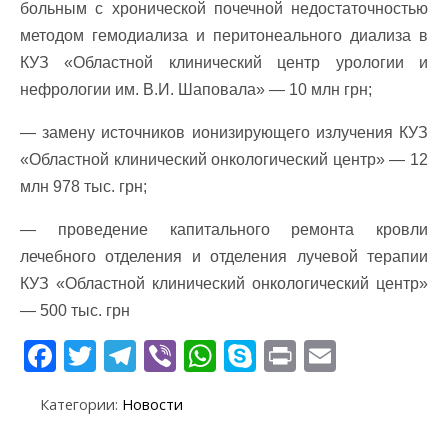
больным с хронической почечной недостаточностью
методом гемодиализа и перитонеального диализа в
КУЗ «Областной клинический центр урологии и
нефрологии им. В.И. Шаповала» — 10 млн грн;
— замену источников ионизирующего излучения КУЗ
«Областной клинический онкологический центр» — 12
млн 978 тыс. грн;
— проведение капитального ремонта кровли
лечебного отделения и отделения лучевой терапии
КУЗ «Областной клинический онкологический центр»
— 500 тыс. грн
F
T
T
Vi
W
S
Pr
E
ac
w
el
b
h
k
in
m
Категории:
Новости
e
itt
e
er
at
y
t
ai