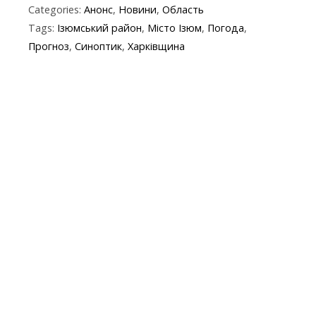
Categories:
Анонс
,
Новини
,
Область
e
itt
e
er
at
y
t
ai
Tags:
Ізюмський район
,
Місто Ізюм
,
Погода
,
b
er
gr
s
p
l
Прогноз
,
Синоптик
,
Харківщина
o
a
A
e
o
m
p
k
p