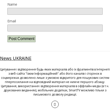
Name
Email
News UKRAINE
Цитування і відтворення будь-яких матеріалів або їх фрагментів в Інтернеті
з веб-сайта "Ізюм Інформаційний" або його каналів і сторінок в
соцмережах дозволено лише з умовою відкритого для пошукових систем
гіперпосилання на відповідний матеріал не нижче першого абзацу.
Цитування, використання і відтворення матеріалів в оффлайн-медіа (в т.ч.
друкованих виданнях), мобільних додатках, SmartTV можливо тільки з
письмового дозволу редакції.