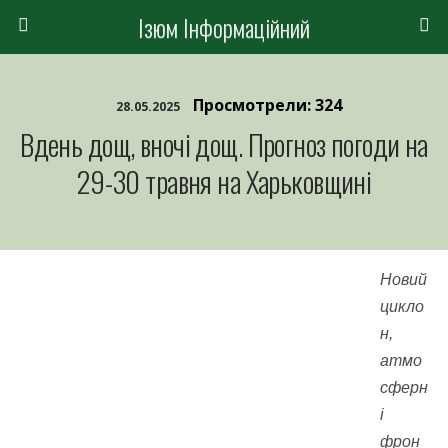
Ізюм Інформаційний
Просмотрели: 324
28.05.2025
Вдень дощ, вночі дощ. Прогноз погоди на
29-30 травня на Харьковщині
Новий
цикло
н,
атмо
сферн
і
фрон