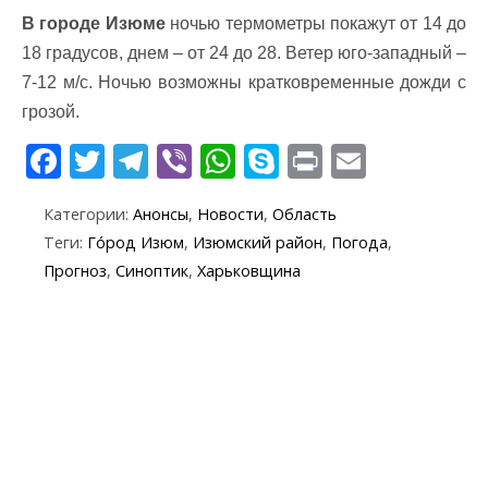
В городе Изюме
ночью термометры покажут от 14 до
18 градусов, днем – от 24 до 28. Ветер юго-западный –
7-12 м/с. Ночью возможны кратковременные дожди с
грозой.
F
T
T
Vi
W
S
Pr
E
ac
w
el
b
h
k
in
m
Категории:
Анонсы
,
Новости
,
Область
e
itt
e
er
at
y
t
ai
Теги:
Го́род Изюм
,
Изюмский район
,
Погода
,
b
er
gr
s
p
l
Прогноз
,
Синоптик
,
Харьковщина
o
a
A
e
o
m
p
k
p