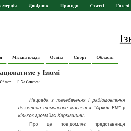
омерція
Довідник
Пригоди
Статті
Готелі
Із
я
Міська влада
Освіта
Спорт
Область
рацюватиме у Ізюмі
,
Область
No Comment
Нацрада з телебачення і радіомовлення
дозволила тимчасове мовлення
“Армія FM”
у
кількох громадах Харківщини.
Про це повідомляє представниця