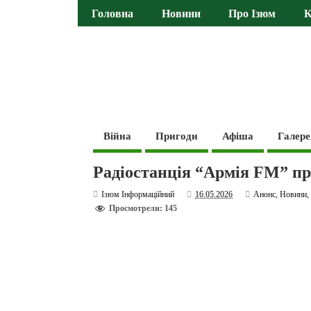
Головна
Новини
Про Ізюм
К
Війна
Пригоди
Афіша
Галере
Радіостанція “Армія FM” п
Ізюм Інформаційний
16.05.2026
Анонс
,
Новини
Просмотрели: 145