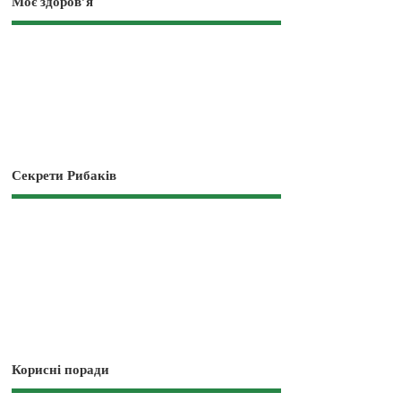
Моє здоров’я
Секрети Рибаків
Корисні поради