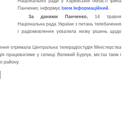
Національної ради у Харківській області Ірина
Панченко, інформує
Ізюм Інформаційний
.
За даними Панченко,
14 травня
Національна рада України з питань телебачення
і радіомовлення ухвалила низку рішень щодо
ння отримала Центральна телерадіостудія Міністерства
ція працюватиме у селищі Великий Бурлук, містах Ізюм і
о району.
E
m
ail