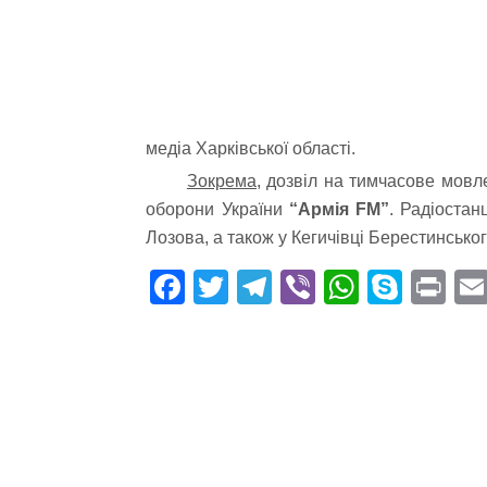
медіа Харківської області.
Зокрема,
дозвіл на тимчасове мовле
оборони України
“Армія FM”
. Радіостан
Лозова, а також у Кегичівці Берестинськог
Fa
T
Te
Vi
W
S
Pr
ce
wi
le
be
ha
ky
in
bo
tte
gr
r
ts
pe
t
ok
r
a
A
m
pp