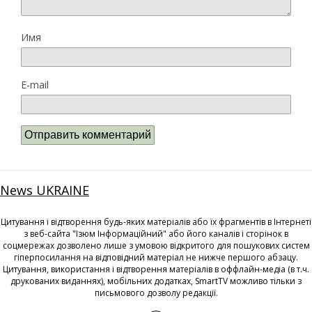
Имя
E-mail
News UKRAINE
Цитування і відтворення будь-яких матеріалів або їх фрагментів в Інтернеті
з веб-сайта "Ізюм Інформаційний" або його каналів і сторінок в
соцмережах дозволено лише з умовою відкритого для пошукових систем
гіперпосилання на відповідний матеріал не нижче першого абзацу.
Цитування, використання і відтворення матеріалів в оффлайн-медіа (в т.ч.
друкованих виданнях), мобільних додатках, SmartTV можливо тільки з
письмового дозволу редакції.