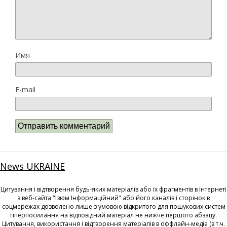
Имя
E-mail
News UKRAINE
Цитування і відтворення будь-яких матеріалів або їх фрагментів в Інтернеті
з веб-сайта "Ізюм Інформаційний" або його каналів і сторінок в
соцмережах дозволено лише з умовою відкритого для пошукових систем
гіперпосилання на відповідний матеріал не нижче першого абзацу.
Цитування, використання і відтворення матеріалів в оффлайн-медіа (в т.ч.