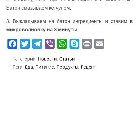
Батон смазываем кетчупом.
3. Выкладываем на батон ингредиенты и ставим
в
микроволновку на 3 минуты.
F
T
T
Vi
W
S
Pr
E
ac
w
el
b
h
k
in
m
Категории:
Новости
,
Статьи
e
itt
e
er
at
y
t
ai
Теги:
Еда
,
Питание
,
Продукты
,
Рецепт
b
er
gr
s
p
l
o
a
A
e
o
m
p
k
p