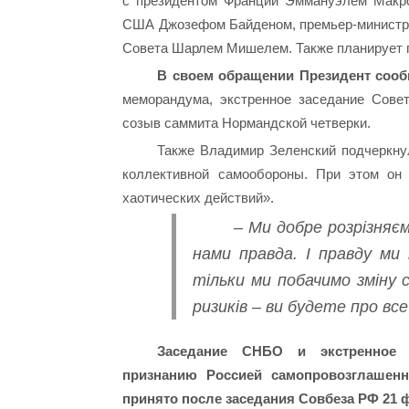
с президентом Франции Эммануэлем Макр
США Джозефом Байденом, премьер-министро
Совета Шарлем Мишелем. Также планирует г
В своем обращении Президент сооб
меморандума, экстренное заседание Сове
созыв саммита Нормандской четверки.
Также Владимир Зеленский подчеркнул
коллективной самообороны. При этом он 
хаотических действий».
– Ми добре розрізняєм
нами правда. І правду ми 
тільки ми побачимо зміну 
ризиків – ви будете про вс
Заседание СНБО и экстренное 
признанию Россией самопровозглашен
принято после заседания Совбеза РФ 21 