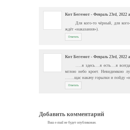
Кот Бегемот
-
Февраль 23rd, 2022 a
Для кого-то чёрный, для кого
ждёт «наказания»).
Ответить
Кот Бегемот
-
Февраль 23rd, 2022 a
…..я здесь….я есть….я всег
мглою небо кроет. Невидимкою лу
…….щас накачу горылки и пойду «н
Ответить
Добавить комментарий
Ваш e-mail не будет опубликован.