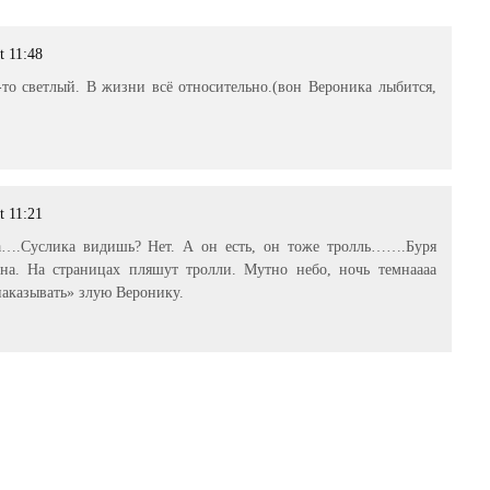
t 11:48
-то светлый. В жизни всё относительно.(вон Вероника лыбится,
t 11:21
да….Суслика видишь? Нет. А он есть, он тоже тролль…….Буря
на. На страницах пляшут тролли. Мутно небо, ночь темнаааа
аказывать» злую Веронику.