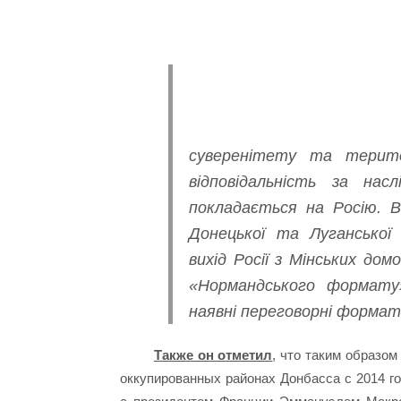
суверенітету та територ
відповідальність за нас
покладається на Росію. В
Донецької та Луганської
вихід Росії з Мінських до
«Нормандського формату»
наявні переговорні формат
Также он отметил
, что таким образом
оккупированных районах Донбасса с 2014 г