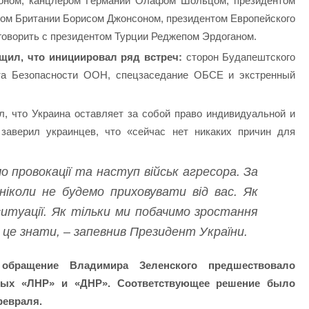
оном, канцлером Германии Олафом Шольцом, президентом
м Британии Борисом Джонсоном, президентом Европейского
оворить с президентом Турции Реджепом Эрдоганом.
щил, что инициировал ряд встреч:
сторон Будапештского
та Безопасности ООН, спецзаседание ОБСЕ и экстренный
, что Украина оставляет за собой право индивидуальной и
заверил украинцев, что «сейчас нет никаких причин для
о провокації та наступ військ агресора. За
ніколи не будемо приховувати від вас. Як
ситуації. Як тільки ми побачимо зростання
е це знати, – запевнив Президент України.
обращение Владимира Зеленского предшествовало
ных «ЛНР» и «ДНР». Соответствующее решение было
февраля.