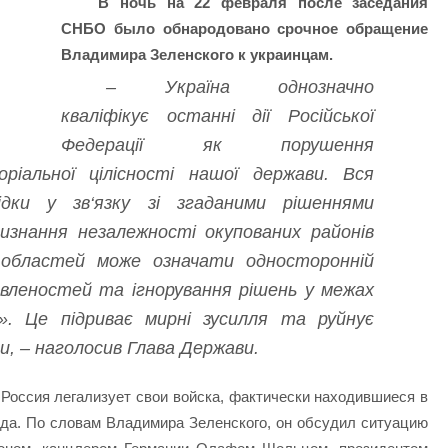
В ночь на 22 февраля после заседания
СНБО было обнародовано срочное обращение
Владимира Зеленского к украинцам.
– Україна однозначно
кваліфікує останні дії Російської
Федерації як порушення
іальної цілісності нашої держави. Вся
лідки у зв‘язку зі згаданими рішеннями
изнання незалежності окупованих районів
 областей може означати односторонній
мовленостей та ігнорування рішень у межах
. Це підриває мирні зусилля та руйнує
и, – наголосив Глава Держави.
 Россия легализует свои войска, фактически находившиеся в
ода. По словам Владимира Зеленского, он обсудил ситуацию