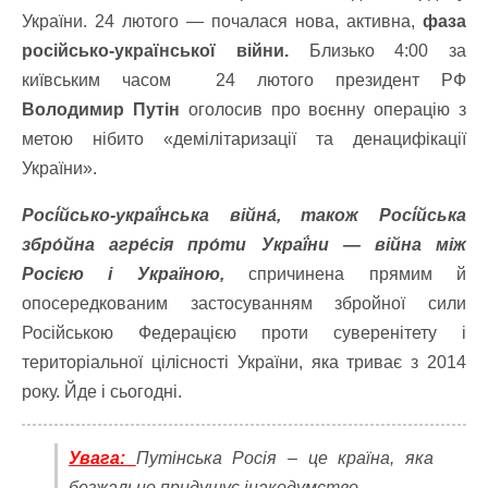
України. 24 лютого — почалася нова, активна,
фаза
російсько-української війни.
Близько 4:00 за
київським часом 24 лютого президент РФ
Володимир Путін
оголосив про воєнну операцію з
метою нібито «демілітаризації та денацифікації
України».
Росі́йсько-украї́нська війна́, також Росі́йська
збро́йна агре́сія про́ти Украї́ни — війна між
Росією і Україною,
спричинена прямим й
опосередкованим застосуванням збройної сили
Російською Федерацією проти суверенітету і
територіальної цілісності України, яка триває з 2014
року. Йде і сьогодні.
Увага:
Путінська Росія – це країна, яка
безжально придушує інакодумство.