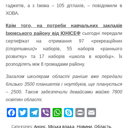
гаджетів, а з Ізюма – 105 дітлахів, – повідомили в
ХОВА.
Крім того, на потреби навчальних закладів
Ізюмського району від ЮНІСЕФ
сьогодні передали
сертифікат на отримання 97 «рекреаційних
(спортивних)
» наборів, 55 наборів «раннього
розвитку» та 17 наборів «школа в коробці». Їх
розподілять між 8 громадами району.
Загалом школярам області раніше вже передали
близько 3500 планшетів і ноутбуків, ще планується
– 2500. Також забезпечили девайсами майже 7800
освітян області.
F
T
T
Vi
W
S
Pr
E
ac
w
el
b
h
k
in
m
Categories:
Анонс
,
Міська влада
,
Новини
,
Область
,