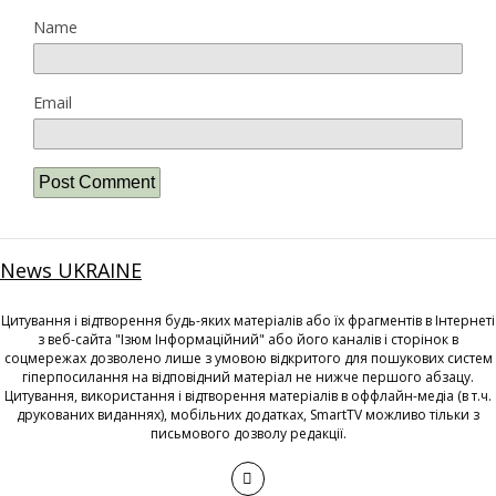
Name
Email
News UKRAINE
Цитування і відтворення будь-яких матеріалів або їх фрагментів в Інтернеті
з веб-сайта "Ізюм Інформаційний" або його каналів і сторінок в
соцмережах дозволено лише з умовою відкритого для пошукових систем
гіперпосилання на відповідний матеріал не нижче першого абзацу.
Цитування, використання і відтворення матеріалів в оффлайн-медіа (в т.ч.
друкованих виданнях), мобільних додатках, SmartTV можливо тільки з
письмового дозволу редакції.