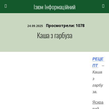
Ізюм Інформаційний
Просмотрели: 1078
24.09.2025
Каша з гарбуза
РЕЦЕ
ПТ
–
Каша
з
гарбу
за.
Яскра
вий