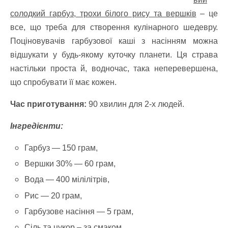
солодкий гарбуз, трохи білого рису та вершків
– це
все, що треба для створення кулінарного шедевру.
Поціновувачів гарбузової каші з насінням можна
відшукати у будь-якому куточку планети. Ця страва
настільки проста й, водночас, така неперевершена,
що спробувати її має кожен.
Час приготування:
90 хвилин для 2-х людей.
Інгредієнти:
Гарбуз — 150 грам,
Вершки 30% — 60 грам,
Вода — 400 мілілітрів,
Рис — 20 грам,
Гарбузове насіння — 5 грам,
Сіль та цукор – за смаком.