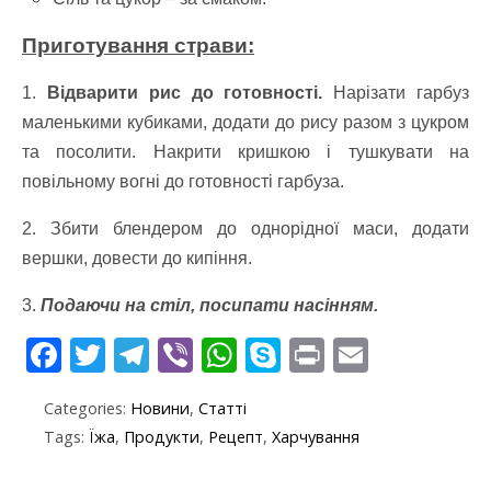
Приготування страви:
1.
Відварити рис до готовності.
Нарізати гарбуз
маленькими кубиками, додати до рису разом з цукром
та посолити. Накрити кришкою і тушкувати на
повільному вогні до готовності гарбуза.
2. Збити блендером до однорідної маси, додати
вершки, довести до кипіння.
3.
Подаючи на стіл, посипати насінням.
F
T
T
Vi
W
S
Pr
E
ac
w
el
b
h
k
in
m
Categories:
Новини
,
Статті
e
itt
e
er
at
y
t
ai
Tags:
Їжа
,
Продукти
,
Рецепт
,
Харчування
b
er
gr
s
p
l