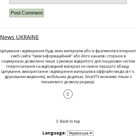
News UKRAINE
Цитування і відтворення будь-яких матеріалів або їх фрагментів в Інтернеті
з веб-сайта "Ізюм Інформаційний" або його каналів і сторінок в
соцмережах дозволено лише з умовою відкритого для пошукових систем
гіперпосилання на відповідний матеріал не нижче першого абзацу.
Цитування, використання і відтворення матеріалів в оффлайн-медіа (в т.ч.
друкованих виданнях), мобільних додатках, SmartTV можливо тільки з
письмового дозволу редакції.
Back to top
Language: