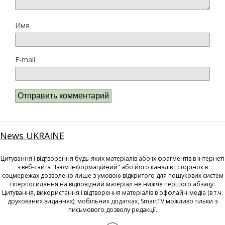
Имя
E-mail
News UKRAINE
Цитування і відтворення будь-яких матеріалів або їх фрагментів в Інтернеті
з веб-сайта "Ізюм Інформаційний" або його каналів і сторінок в
соцмережах дозволено лише з умовою відкритого для пошукових систем
гіперпосилання на відповідний матеріал не нижче першого абзацу.
Цитування, використання і відтворення матеріалів в оффлайн-медіа (в т.ч.
друкованих виданнях), мобільних додатках, SmartTV можливо тільки з
письмового дозволу редакції.