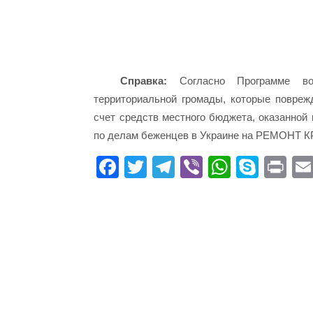
Справка:
Согласно Программе вос
территориальной громады, которые повреж
счет средств местного бюджета, оказанной
по делам беженцев в Украине на РЕМОНТ 
Fa
T
Te
Vi
W
S
Pr
ce
wi
le
be
ha
ky
in
bo
tte
gr
r
ts
pe
t
ok
r
a
A
m
pp