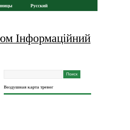
иницы
Русский
юм Інформаційний
Воздушная карта тревог