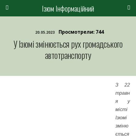
Ізюм Інформаційний
Просмотрели: 744
20.05.2023
У Ізюмі змінюється рух громадського
автотранспорту
З 22
травн
я у
місті
Ізюмі
зміню
ється