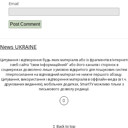
Email
News UKRAINE
Цитування і відтворення будь-яких матеріалів або їх фрагментів в Інтернеті
з веб-сайта "Ізюм Інформаційний" або його каналів і сторінок в
соцмережах дозволено лише з умовою відкритого для пошукових систем
гіперпосилання на відповідний матеріал не нижче першого абзацу.
Цитування, використання і відтворення матеріалів в оффлайн-медіа (в т.ч.
друкованих виданнях), мобільних додатках, SmartTV можливо тільки з
письмового дозволу редакції.
Back to top