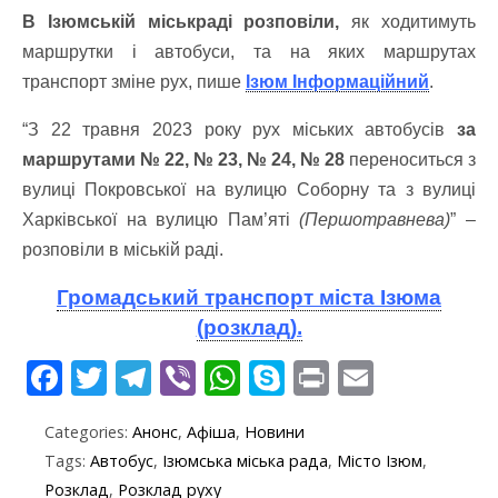
В Ізюмській міськраді розповіли,
як ходитимуть
маршрутки і автобуси, та на яких маршрутах
транспорт зміне рух, пише
Ізюм Інформаційний
.
“З 22 травня 2023 року рух міських автобусів
за
маршрутами № 22, № 23, № 24, № 28
переноситься з
вулиці Покровської на вулицю Соборну та з вулиці
Харківської на вулицю Пам’яті
(Першотравнева)
” –
розповіли в міській раді.
Громадський транспорт міста Ізюма
(розклад).
F
T
T
Vi
W
S
Pr
E
ac
w
el
b
h
k
in
m
Categories:
Анонс
,
Афіша
,
Новини
e
itt
e
er
at
y
t
ai
Tags:
Автобус
,
Ізюмська міська рада
,
Місто Ізюм
,
b
er
gr
s
p
l
Розклад
,
Розклад руху