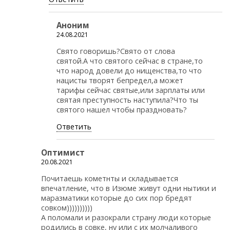
Аноним
24.08.2021
Свято говоришь?Свято от слова
святой.А что святого сейчас в стране,то
что народ довели до нищенства,то что
нацисты творят бепредел,а может
тарифы сейчас святые,или зарплаты или
святая преступность наступила?Что ты
святого нашел чтобы праздновать?
Ответить
Оптимист
20.08.2021
Почитаешь кометнты и складывается
впечатление, что в Изюме живут одни нытики и
маразматики которые до сих пор бредят
совком))))))))))
А поломали и разокрали страну люди которые
родились в совке, ну или с их молчаливого