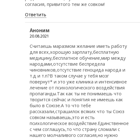
согласия, привитого тем же совком!
Ответить
Аноним
20.08.2021
Считаешь маразмом желание иметь работу
для всех,хорошую зарплату,бесплатную
медицину,бесплатное обучение,мир между
народами,отсутствие беспредела
чиновников,отсутствие геноцида народа и
т.д и т.п?В таком случае у тебя мозг
повернут* и это уже клиника и интенсивное
лечение от психологического воздействия
пропаганды.Так как ты не понимаешь что
творится сейчас и понятия не имеешь как
было в Союзе.А то что тебе
рассказали,страшилок всяких что ты Союз
совком называешь,это и есть
психологическое воздействие.Единственное
с чем соглашусь,то что страну сломали с
нашего молчаливого согласия,но нужно