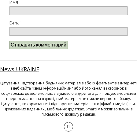
Имя
E-mail
News UKRAINE
Цитування і відтворення будь-яких матеріалів або їх фрагментів в Інтернеті
з веб-сайта "Ізюм Інформаційний" або його каналів і сторінок в
соцмережах дозволено лише з умовою відкритого для пошукових систем
гіперпосилання на відповідний матеріал не нижче першого абзацу.
Цитування, використання і відтворення матеріалів в оффлайн-медіа (в т.ч.
друкованих виданнях), мобільних додатках, SmartTV можливо тільки з
письмового дозволу редакції.