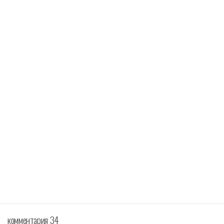
k
p
комментария 34