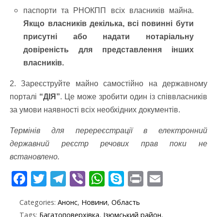
паспорти та РНОКПП всіх власників майна.
Якщо власників декілька, всі повинні бути
присутні або надати нотаріальну
довіреність для представлення інших
власників.
2. Зареєструйте майно самостійно на державному
порталі
“ДІЯ”
. Це може зробити один із співвласників
за умови наявності всіх необхідних документів.
Термінів для перереєстрації в електронний
державний реєстр речових прав поки не
встановлено.
F
T
T
Vi
W
S
Pr
E
ac
w
el
b
h
k
in
m
Categories:
Анонс
,
Новини
,
Область
e
itt
e
er
at
y
t
ai
Tags:
Багатоповерхівка
,
Ізюмський район
,