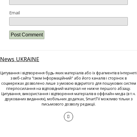
Email
News UKRAINE
Цитування і відтворення будь-яких матеріалів або їх фрагментів в Інтернеті
з веб-сайта "Ізюм Інформаційний" або його каналів і сторінок в
соцмережах дозволено лише з умовою відкритого для пошукових систем
гіперпосилання на відповідний матеріал не нижче першого абзацу.
Цитування, використання і відтворення матеріалів в оффлайн-медіа (в т.ч.
друкованих виданнях), мобільних додатках, SmartTV можливо тільки з
письмового дозволу редакції.