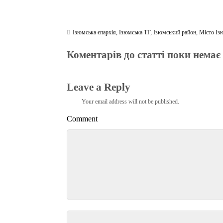
Ізюмська єпархія
,
Ізюмська ТГ
,
Ізюмський район
,
Місто Із
Коментарів до статті поки немає
Leave a Reply
Your email address will not be published.
Comment