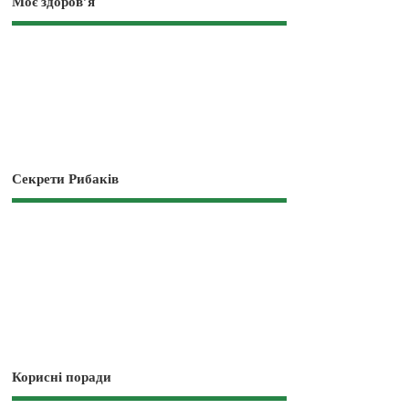
Моє здоров’я
Секрети Рибаків
Корисні поради