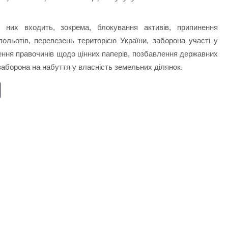
них входить, зокрема, блокування активів, припинення
польотів, перевезень територією України, заборона участі у
нення правочинів щодо цінних паперів, позбавлення державних
заборона на набуття у власність земельних ділянок.
E
m
ail