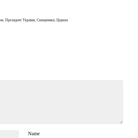
юм
,
Президент України
,
Священики
,
Церква
Name