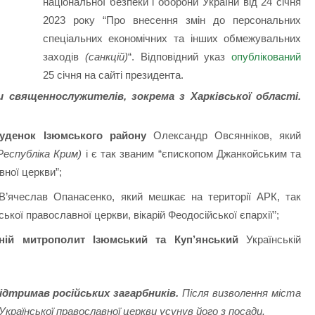
національної безпеки і оборони України від 24 січня
2023 року “Про внесення змін до персональних
спеціальних економічних та інших обмежувальних
заходів
(санкцій)
“. Відповідний указ
опублікований
25 січня на сайті президента.
 священнослужителів, зокрема з Харківської області.
уденок Ізюмського району
Олександр Овсянніков, який
еспубліка Крим)
і є так званим “єпископом Джанкойським та
ної церкви”;
В’ячеслав Опанасенко, який мешкає на території АРК, так
ької православної церкви, вікарій Феодосійської єпархії”;
ній митрополит Ізюмський та Куп’янський
Українській
підтримав російських загарбників.
Після визволення міста
 Української православної церкви усунув його з посади.