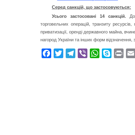
Серед санкцій, що застосовуються:
Усього застосовані 14 санкцій.
До 
торговельних операцій, транзиту ресурсів, 
приватизації, оренді державного майна, вчи
нагород України та інших форм відзначення, 
Fa
T
Te
Vi
W
S
Pr
ce
wi
le
be
ha
ky
in
bo
tte
gr
r
ts
pe
t
ok
r
a
A
m
pp