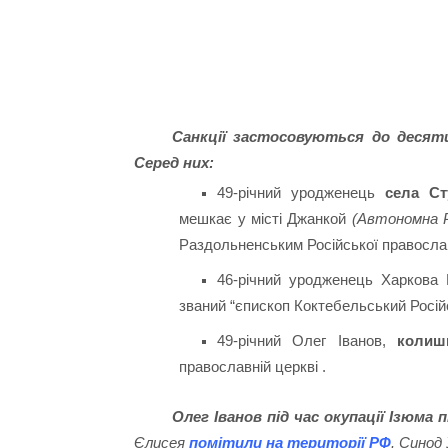
Санкції застосовуються до десяти
Серед них:
49-річний уродженець
села Ст
мешкає у місті Джанкой
(Автономна Р
Раздольненським Російської православ
46-річний уродженець Харкова 
званий “єпископ Коктебельський Російс
49-річний Олег Іванов,
колиш
православній церкві .
Олег Іванов під час окупації Ізюма 
Єлисея
помітили на території РФ
. Синод