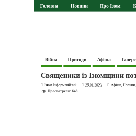
Головна
Новини
Про Ізюм
К
Війна
Пригоди
Афіша
Галере
Священики із Ізюмщини потр
Ізюм Інформаційний
25.01.2023
Афіша
,
Новини
Просмотрели: 648