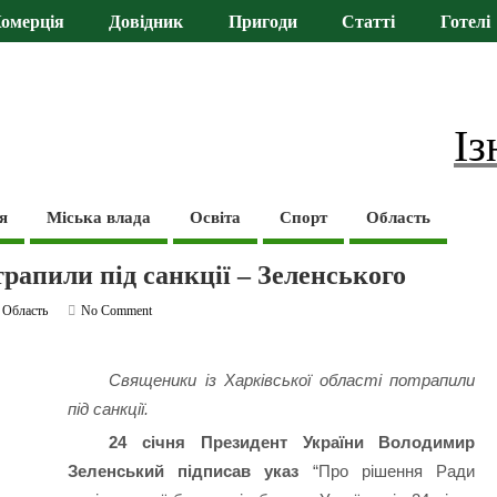
омерція
Довідник
Пригоди
Статті
Готелі
Із
я
Міська влада
Освіта
Спорт
Область
апили під санкції – Зеленського
,
Область
No Comment
Священики із Харківської області потрапили
під санкції.
24 січня Президент України Володимир
Зеленський підписав указ
“Про рішення Ради