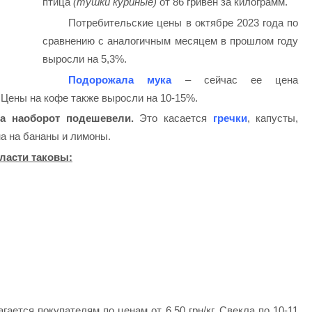
птица
(тушки куриные)
от 86 гривен за килограмм.
Потребительские цены в октябре 2023 года по
сравнению с аналогичным месяцем в прошлом году
выросли на 5,3%.
Подорожала мука
– сейчас ее цена
. Цены на кофе также выросли на 10-15%.
а наоборот подешевели.
Это касается
гречки
, капусты,
на на бананы и лимоны.
ласти таковы:
ается покупателям по ценам от 6,50 грн/кг. Свекла по 10-11