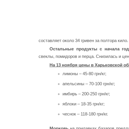
составляет около 34 гривен за полтора кило
Остальные продукты с начала год
свеклы, помидоров и перца. Снизилась и це
На 13 ноября цены в Харьковской об
лимоны – 45-80 грн/кг;
апельсины – 70-100 грн/кг;
имбирь – 200-250 грн/кг;
яблоки – 18-35 грн/кг;
чеснок – 118-180 грн/кг.
Морковь
на прилавках базаров предлаг