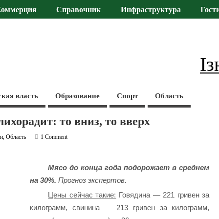
Коммерция
Справочник
Инфраструктура
Гост
Із
ская власть
Образование
Спорт
Область
ихорадит: то вниз, то вверх
ти
,
Область
1 Comment
Мясо до конца года подорожает в среднем
на 30%.
Прогноз экспертов.
Цены сейчас такие:
Говядина — 221 гривен за
килограмм, свинина — 213 гривен за килограмм,