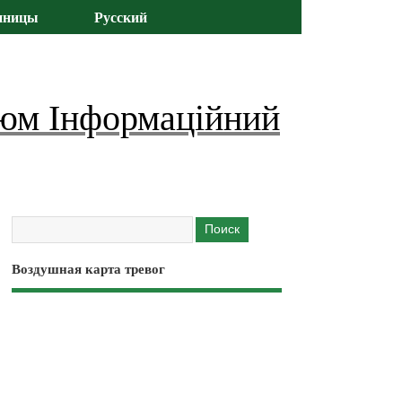
иницы
Русский
юм Інформаційний
Воздушная карта тревог