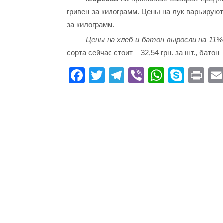
гривен за килограмм. Цены на лук варьируютс
за килограмм.
Цены на хлеб и батон выросли на 11
сорта сейчас стоит – 32,54 грн. за шт., батон 
Fa
T
Te
Vi
W
S
Pr
ce
wi
le
be
ha
ky
in
bo
tte
gr
r
ts
pe
t
ok
r
a
A
m
pp