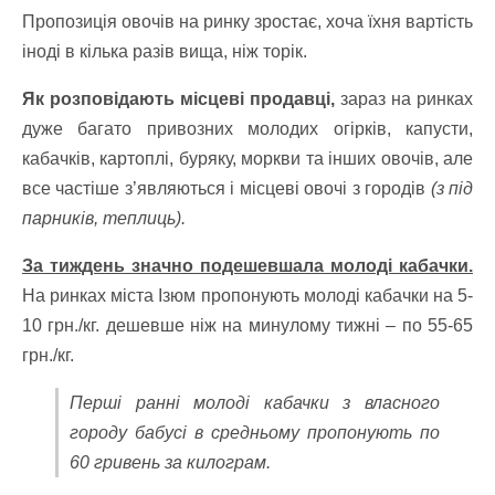
Пропозиція овочів на ринку зростає, хоча їхня вартість
іноді в кілька разів вища, ніж торік.
Як розповідають місцеві продавці,
зараз на ринках
дуже багато привозних молодих огірків, капусти,
кабачків, картоплі, буряку, моркви та інших овочів, але
все частіше з’являються і місцеві овочі з городів
(з під
парників, теплиць).
За тиждень значно подешевшала молоді кабачки.
На ринках міста Ізюм пропонують молоді кабачки на 5-
10 грн./кг. дешевше ніж на минулому тижні – по 55-65
грн./кг.
Перші ранні молоді кабачки з власного
городу бабусі в средньому пропонують по
60 гривень за килограм.