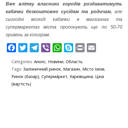
Вже влітку власники городів роздаватимуть
кабачки безкоштовно сусідам та родичам,
але
сьогодні молоді кабачки в магазинах та
супермаркетах міста пропонують ще по 50-70
гривень за кілограм.
F
T
T
Vi
W
S
Pr
E
ac
w
el
b
h
k
in
m
Categories:
Анонс
,
Новини
,
Область
e
itt
e
er
at
y
t
ai
Tags:
Залізничний ринок
,
Магазин
,
Місто Ізюм
,
b
er
gr
s
p
l
Ринок (базар)
,
Суперма́ркет
,
Харківщина
,
Ціна
o
a
A
e
(вартість)
o
m
p
k
p