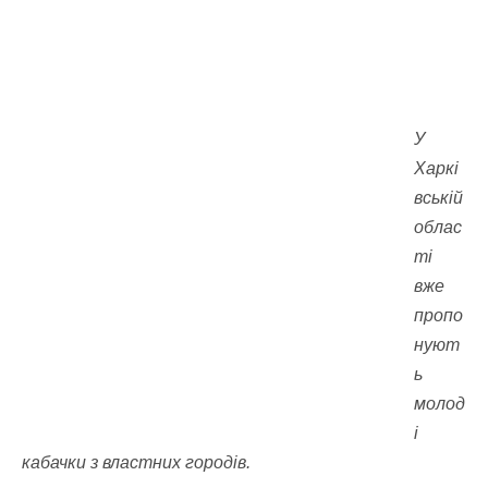
У
Харкі
вській
облас
ті
вже
пропо
нуют
ь
молод
і
кабачки з властних городів.