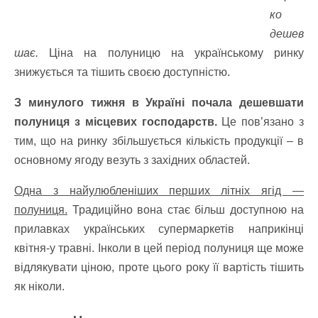
ко
дешев
шає.
Ціна на полуницю на українському ринку
знижується та тішить своєю доступністю.
З минулого тижня в Україні почала дешевшати
полуниця з місцевих господарств.
Це пов’язано з
тим, що на ринку збільшується кількість продукції – в
основному ягоду везуть з західних областей.
Одна з найулюбленіших перших літніх ягід —
полуниця.
Традиційно вона стає більш доступною на
прилавках українських супермаркетів наприкінці
квітня-у травні. Інколи в цей період полуниця ще може
відлякувати ціною, проте цього року її вартість тішить
як ніколи.