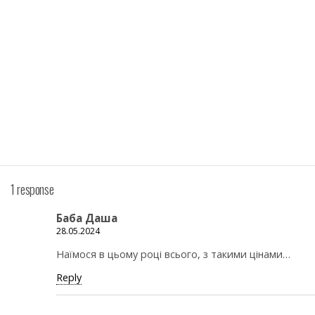
1 response
Баба Даша
28.05.2024
Наїмося в цьому році всього, з такими цінами…
Reply