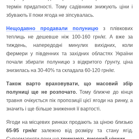
термін придатності. Тому садівники знижують ціни і
збувають її поки ягода не зіпсувалась.
Нещодавно продавали полуницю
з плівкових
теплиць не дешевше ніж 100-160 грн/кг. А вже за
тиждень, напередодні минулих вихідних, коли
фермери у південних та західних областях України
почали збирати полуницю з відкритого ґрунту, ціна
знизилась на 30-40% та складала 60-120 грн/кг.
Також варто враховувати, що масовий збір
полуниці ще не розпочато.
Тому ближче до кінця
травня очікується пік пропозиції цієї ягоди на ринку, а
значить і ще більше зниження її вартості.
Ягоди на місцевих ринках продають за ціною близько
6
5-95 грн/кг
залежно від розміру та стану ягід.
Супермаркети поки що
тримають високий цінник.