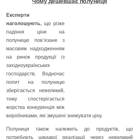
Чому дешевшає полуниця
Експерти
наголошують,
що різке
падіння ціни на
полуницю повʼязане з
масовим надходженням
на ринок продукції із
західноукраїнських
господарств. Водночас
попит на полуницю
зберігається невеликий,
тому спостерігається
жорстка конкуренція між
виробниками, які змушені знижувати ціну.
Полуниця також належить до продуктів, що
потребують швидкої реалізації через невеликий