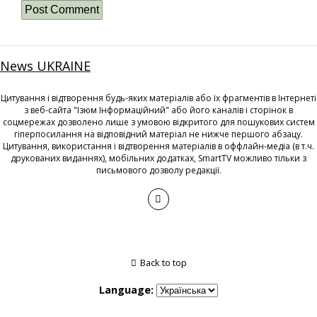
News UKRAINE
Цитування і відтворення будь-яких матеріалів або їх фрагментів в Інтернеті
з веб-сайта "Ізюм Інформаційний" або його каналів і сторінок в
соцмережах дозволено лише з умовою відкритого для пошукових систем
гіперпосилання на відповідний матеріал не нижче першого абзацу.
Цитування, використання і відтворення матеріалів в оффлайн-медіа (в т.ч.
друкованих виданнях), мобільних додатках, SmartTV можливо тільки з
письмового дозволу редакції.
Back to top
Language: