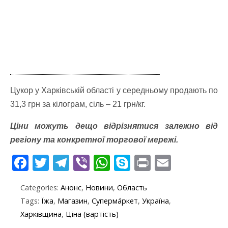
Цукор у Харківській області у середньому продають по
31,3 грн за кілограм, сіль – 21 грн/кг.
Ціни можуть дещо відрізнятися залежно від
регіону та конкретної торгової мережі.
F
T
T
Vi
W
S
Pr
E
ac
w
el
b
h
k
in
m
Categories:
Анонс
,
Новини
,
Область
e
itt
e
er
at
y
t
ai
Tags:
Їжа
,
Магазин
,
Суперма́ркет
,
Україна
,
b
er
gr
s
p
l
Харківщина
,
Ціна (вартість)
o
a
A
e